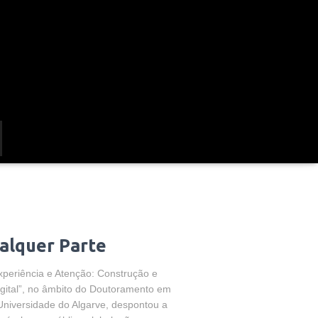
alquer Parte
xperiência e Atenção: Construção e
gital”, no âmbito do Doutoramento em
 Universidade do Algarve, despontou a