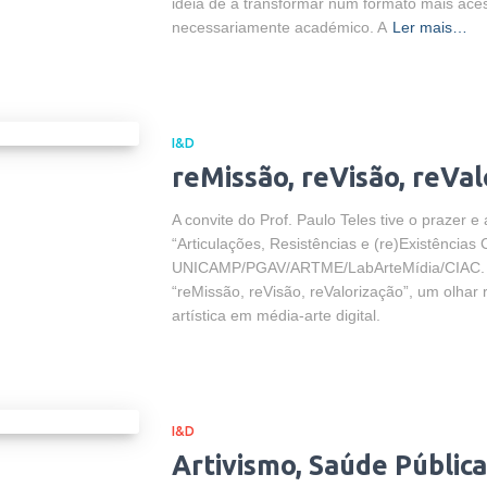
ideia de a transformar num formato mais aces
necessariamente académico. A
Ler mais…
I&D
reMissão, reVisão, reVal
A convite do Prof. Paulo Teles tive o prazer e
“Articulações, Resistências e (re)Existências C
UNICAMP/PGAV/ARTME/LabArteMídia/CIAC. A 
“reMissão, reVisão, reValorização”, um olha
artística em média-arte digital.
I&D
Artivismo, Saúde Públic