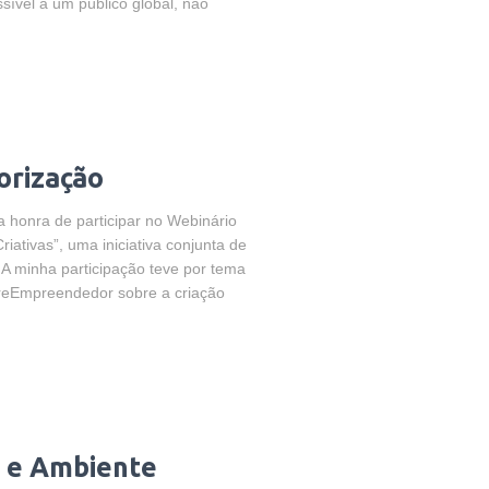
sível a um público global, não
orização
 a honra de participar no Webinário
riativas”, uma iniciativa conjunta de
minha participação teve por tema
r reEmpreendedor sobre a criação
a e Ambiente