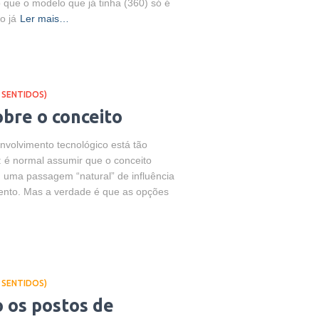
o que o modelo que já tinha (360) só é
o já
Ler mais…
 SENTIDOS)
bre o conceito
nvolvimento tecnológico está tão
o: é normal assumir que o conceito
 uma passagem “natural” de influência
mento. Mas a verdade é que as opções
 SENTIDOS)
 os postos de