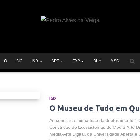
Θ
BIO
I&D
ART
EXP
BUY
MSG
I&D
O Museu de Tudo em Qu
Ao concluir a minha tese de doutoramento “E
Constrição de Ecossistemas de Média-Arte Di
Média-Arte Digital, da Universidade Aberta e