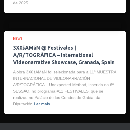
de 2025.
NEWS
3X0šAMáN @ Festivales |
A/R/TOGRÁFICA – International
Videonarrative Showcase, Granada, Spain
A obra 3X0šAMáN foi selecionada para a 11ª MUESTRA
INTERNACIONAL DE VIDEONARRACIÓN
A/R/TOGRÁFICA – Unexpected Method, inserida na 6ª
SESSÃO, no programa #11 FESTIVALES, que se
realizou no Palácio de los Condes de Gabia, da
Diputación
Ler mais…