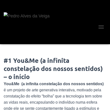
A
L
T
E
R
N
#1 You&Me (a infinita
A
R
constelação dos nossos sentidos)
A
N
– o início
A
V
You&Me (a infinita constelação dos nossos sentidos)
E
é um projeto de arte generativa interativa, motivado pela
G
constatação do efeito “bolha” que a tecnologia tem sobre
A
Ç
as vidas reais, encapsulando o indivíduo numa esfera
Ã
onde ele se sente constantemente ligado a estímulos e