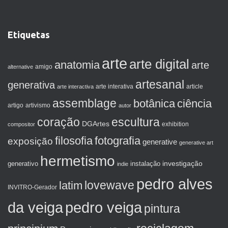
Etiquetas
arte
arte digital
anatomia
arte
amigo
alternative
artesanal
generativa
arte interactiva
arte interativa
article
assemblage
botânica
ciência
artigo
artivismo
autor
coração
escultura
DGArtes
exhibition
compositor
filosofia
fotografia
exposição
generative
generative art
hermetismo
investigação
generativo
instalação
indie
pedro alves
lovewave
latim
INVITRO-Gerador
da veiga
pedro veiga
pintura