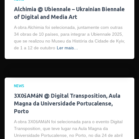
Alchimia @ Ubiennale – Ukrainian Biennale
of Digital and Media Art
A obra Alchimia foi selecionada, juntamente com outras
34 obras de 10 países, para integrar a Ubiennale 2025,
que se realizou no Museu da História da Cidade de Kyiv,
de 1 a 12 de outubro
Ler mais…
NEWS
3X0šAMáN @ Digital Transposition, Aula
Magna da Universidade Portucalense,
Porto
A obra 3X0šAMáN foi selecionada para o evento Digital
Transposition, que teve lugar na Aula Magna da
Universidade Portucalense, no Porto, no dia 24 de abril