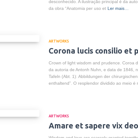
desconhecido. A ilustração principal é da au
da obra “Anatomia per uso et
Ler mais…
ARTWORKS
Corona lucis consilio et 
Crown of light wisdom and prudence. Coroa d
da autoria de Antonh Nuhn, e data de 1846, 
Tafeln (Abt. 1): Abbildungen der chirurgisch
enthaltend”. O resplendor dividido ao meio é
ARTWORKS
Amare et sapere vix deo
Wisdom and love are scarcely granted togeth