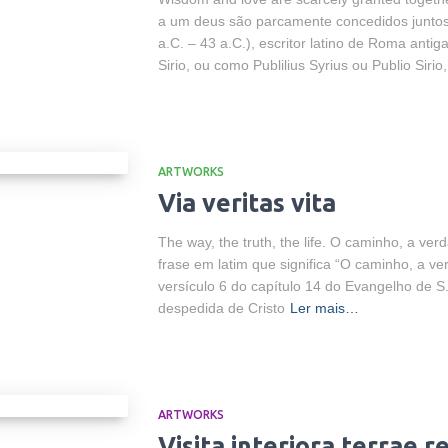
a um deus são parcamente concedidos juntos. 
a.C. – 43 a.C.), escritor latino de Roma anti
Sirio, ou como Publilius Syrius ou Publio Sirio
ARTWORKS
Via veritas vita
The way, the truth, the life. O caminho, a verd
frase em latim que significa “O caminho, a ver
versículo 6 do capítulo 14 do Evangelho de S
despedida de Cristo
Ler mais…
ARTWORKS
Visita interiora terrae r