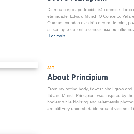
Do meu corpo apodrecido irão crescer flores e
eternidade. Edvard Munch O Conceito. Vida e 
Quantos mundos existirão dentro de mim, pov
si, sem que eu tenha consciência ou influênc
Ler mais…
ART
About Principium
From my rotting body, flowers shall grow and I
Edvard Munch Principium was inspired by the 
bodies: while idolizing and relentlessly phot
are still very uncomfortable around visions of 