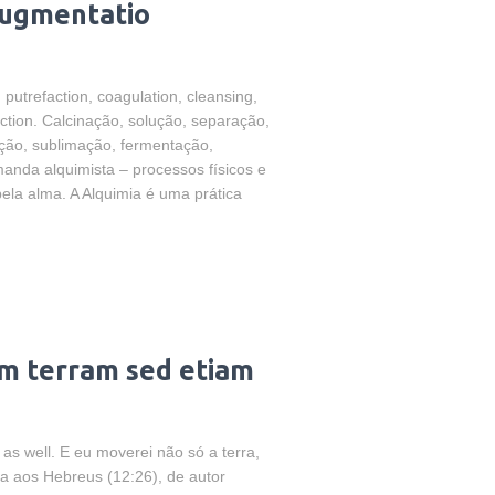
Augmentatio
 putrefaction, coagulation, cleansing,
jection. Calcinação, solução, separação,
ação, sublimação, fermentação,
anda alquimista – processos físicos e
la alma. A Alquimia é uma prática
m terram sed etiam
y as well. E eu moverei não só a terra,
a aos Hebreus (12:26), de autor