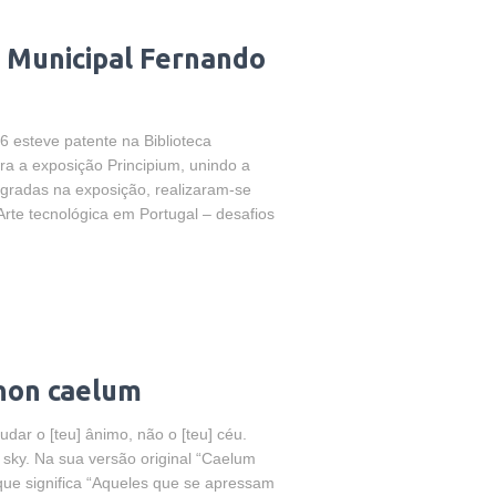
a Municipal Fernando
 esteve patente na Biblioteca
ra a exposição Principium, unindo a
egradas na exposição, realizaram-se
te tecnológica em Portugal – desafios
non caelum
r o [teu] ânimo, não o [teu] céu.
] sky. Na sua versão original “Caelum
que significa “Aqueles que se apressam