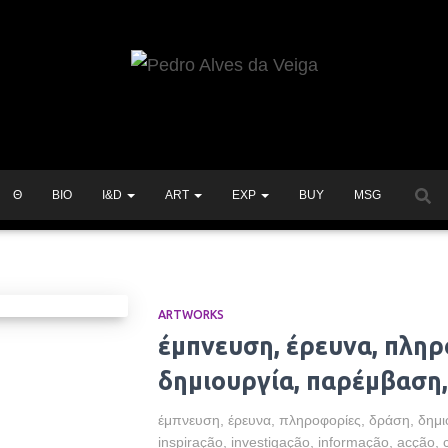
Θ
BIO
I&D
ART
EXP
BUY
MSG
ARTWORKS
έμπνευση, έρευνα, πληρ
δημιουργία, παρέμβαση,
έμπνευση, έρευνα, πληροφορίες, δράση, δημι
inspiração, investigação, informação, acção,