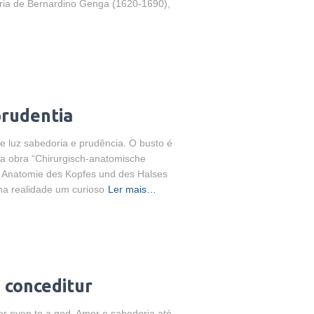
toria de Bernardino Genga (1620-1690),
prudentia
e luz sabedoria e prudência. O busto é
na obra “Chirurgisch-anatomische
en Anatomie des Kopfes und des Halses
 na realidade um curioso
Ler mais…
 conceditur
er even to a god. Amor e sabedoria até