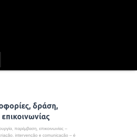
οφορίες, δράση,
 επικοινωνίας
ουργία, παρέμβαση, επικοινωνίας –
 criação, intervenção e comunicação – é