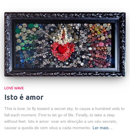
LOVE WAVE
Isto é amor
This is love: to fly toward a secret sky, to cause a hundred veils to
fall each moment. First to let go of life. Finally, to take a step
without feet. Isto é amor: voar em direcção a um céu secreto,
causar a queda de cem véus a cada momento.
Ler mais…