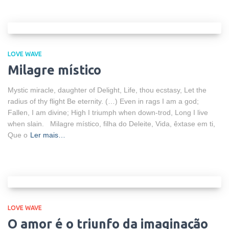
LOVE WAVE
Milagre místico
Mystic miracle, daughter of Delight, Life, thou ecstasy, Let the
radius of thy flight Be eternity. (…) Even in rags I am a god;
Fallen, I am divine; High I triumph when down-trod, Long I live
when slain. Milagre místico, filha do Deleite, Vida, êxtase em ti,
Que o
Ler mais…
LOVE WAVE
O amor é o triunfo da imaginação