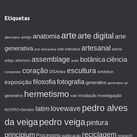
Etiquetas
arte
arte digital
anatomia
arte
amigo
alternative
artesanal
generativa
arte interactiva
arte interativa
article
assemblage
botânica
ciência
artigo
artivismo
autor
coração
escultura
DGArtes
exhibition
compositor
filosofia
fotografia
exposição
generative
generative art
hermetismo
investigação
generativo
instalação
indie
pedro alves
lovewave
latim
INVITRO-Gerador
da veiga
pedro veiga
pintura
reciclagem
principium
Processing
publicação
research