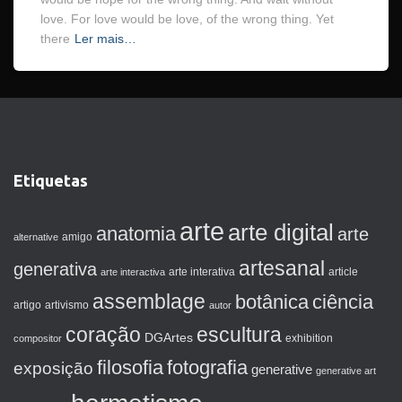
love. For love would be love, of the wrong thing. Yet
there
Ler mais…
Etiquetas
arte
arte digital
anatomia
arte
amigo
alternative
artesanal
generativa
arte interactiva
arte interativa
article
assemblage
botânica
ciência
artigo
artivismo
autor
coração
escultura
DGArtes
exhibition
compositor
filosofia
fotografia
exposição
generative
generative art