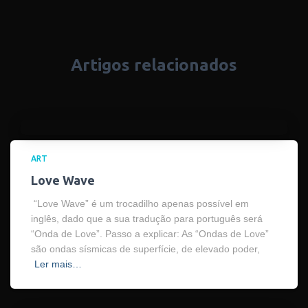
Artigos relacionados
ART
Love Wave
“Love Wave” é um trocadilho apenas possível em
inglês, dado que a sua tradução para português será
“Onda de Love”. Passo a explicar: As “Ondas de Love”
são ondas sísmicas de superfície, de elevado poder,
Ler mais…