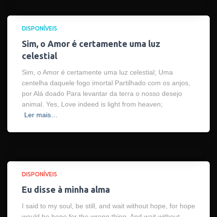
DISPONÍVEIS
Sim, o Amor é certamente uma luz
celestial
Sim, o Amor é certamente uma luz celestial; Uma
centelha daquele fogo imortal Partilhado com os anjos,
por Alá doado Para levantar da terra o nosso desejo
animal. Yes, Love indeed is light from heaven;
Ler mais…
DISPONÍVEIS
Eu disse à minha alma
I said to my soul, be still, and wait without hope, for hope
would be hope for the wrong thing. And wait without