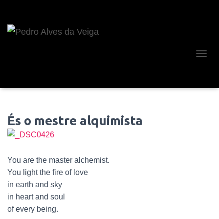
A
L
T
E
R
N
És o mestre alquimista
A
R
A
N
A
You are the master alchemist.
V
You light the fire of love
E
G
in earth and sky
A
in heart and soul
Ç
of every being.
Ã