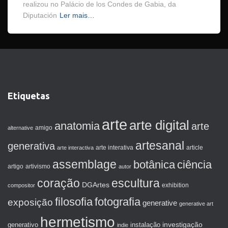
realizou no Palácio de los Condes de Gabia, da
Diputación
Ler mais…
Etiquetas
arte
arte digital
anatomia
arte
amigo
alternative
artesanal
generativa
arte interactiva
arte interativa
article
assemblage
botânica
ciência
artigo
artivismo
autor
coração
escultura
DGArtes
exhibition
compositor
filosofia
fotografia
exposição
generative
generative art
hermetismo
investigação
generativo
instalação
indie