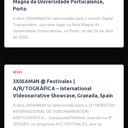
Magna da Universidade Portucalense,
Porto
A obra 3X0šAMáN foi selecionada para o evento Digital
Transposition, que teve lugar na Aula Magna da
Universidade Portucalense, no Porto, no dia 24 de abril
de 2025.
NEWS
3X0šAMáN @ Festivales |
A/R/TOGRÁFICA – International
Videonarrative Showcase, Granada, Spain
A obra 3X0šAMáN foi selecionada para a 11ª MUESTRA
INTERNACIONAL DE VIDEONARRACIÓN
A/R/TOGRÁFICA – Unexpected Method, inserida na 6ª
SESSÃO, no programa #11 FESTIVALES, que se