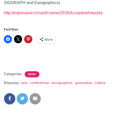
O
SIGGRAPH and Eurographics).
http://expressive.richardt.name/2016/AcceptedArtworks
Partilhar:
More
Categorias:
NEWS
Etiquetas:
arte
conferência
eurographics
generativa
Lisboa