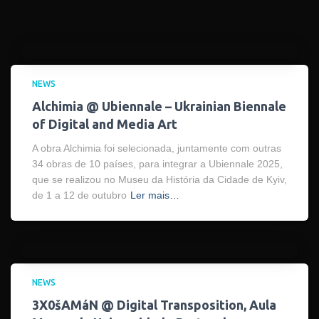
NEWS
Alchimia @ Ubiennale – Ukrainian Biennale
of Digital and Media Art
A obra Alchimia foi selecionada, juntamente com outras
34 obras de 10 países, para integrar a Ubiennale 2025,
que se realizou no Museu da História da Cidade de Kyiv,
de 1 a 12 de outubro
Ler mais…
NEWS
3X0šAMáN @ Digital Transposition, Aula