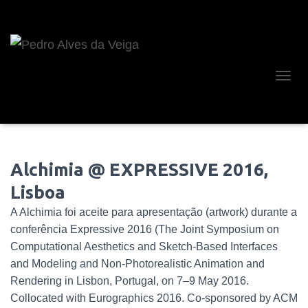
A
L
T
E
R
N
Alchimia @ EXPRESSIVE 2016,
A
R
Lisboa
A
N
A Alchimia foi aceite para apresentação (artwork) durante a
A
conferência Expressive 2016 (The Joint Symposium on
V
E
Computational Aesthetics and Sketch-Based Interfaces
G
and Modeling and Non-Photorealistic Animation and
A
Rendering in Lisbon, Portugal, on 7–9 May 2016.
Ç
Ã
Collocated with Eurographics 2016. Co-sponsored by ACM