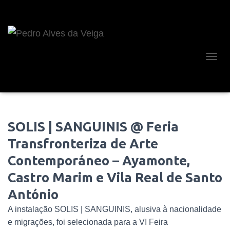
A
L
T
E
R
N
SOLIS | SANGUINIS @ Feria
A
R
Transfronteriza de Arte
A
N
Contemporáneo – Ayamonte,
A
V
Castro Marim e Vila Real de Santo
E
António
G
A
A instalação SOLIS | SANGUINIS, alusiva à nacionalidade
Ç
Ã
e migrações, foi selecionada para a VI Feira