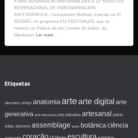
A obra 3X0šAMáN foi selecionada para a 11ª MUESTRA
INTERNACIONAL DE VIDEONARRACIÓN
A/R/TOGRÁFICA – Unexpected Method, inserida na 6ª
SESSÃO, no programa #11 FESTIVALES, que se
realizou no Palácio de los Condes de Gabia, da
Diputación
Ler mais…
Etiquetas
arte
arte digital
anatomia
arte
amigo
alternative
artesanal
generativa
arte interactiva
arte interativa
article
assemblage
botânica
ciência
artigo
artivismo
autor
coração
escultura
DGArtes
exhibition
compositor