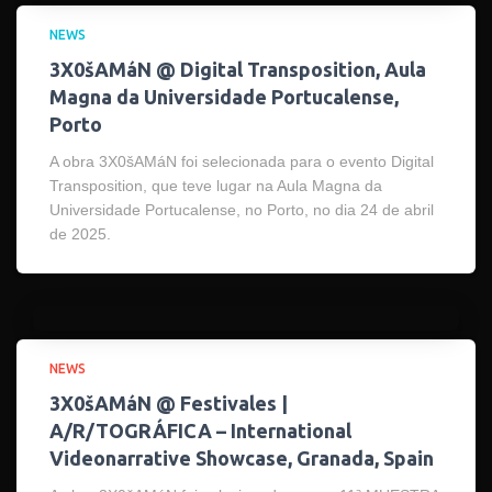
NEWS
3X0šAMáN @ Digital Transposition, Aula
Magna da Universidade Portucalense,
Porto
A obra 3X0šAMáN foi selecionada para o evento Digital
Transposition, que teve lugar na Aula Magna da
Universidade Portucalense, no Porto, no dia 24 de abril
de 2025.
NEWS
3X0šAMáN @ Festivales |
A/R/TOGRÁFICA – International
Videonarrative Showcase, Granada, Spain