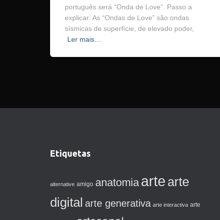
português será “Onda de Love”. Passo a
explicar: As “Ondas de Love” são ondas
sísmicas de superfície, de elevado poder,
Ler mais…
Etiquetas
arte
arte
anatomia
amigo
alternative
digital
arte generativa
arte interactiva
arte