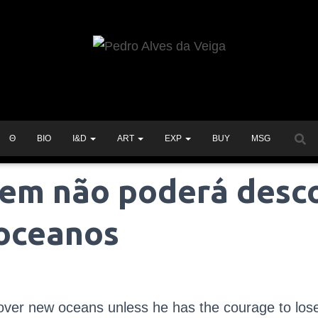
Θ
BIO
I&D
ART
EXP
BUY
MSG
m não poderá desco
oceanos
ver new oceans unless he has the courage to lose 