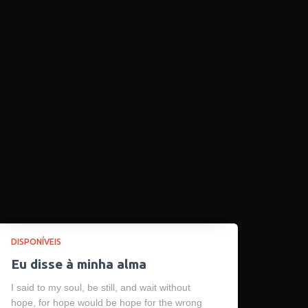
DISPONÍVEIS
Eu disse à minha alma
I said to my soul, be still, and wait without
hope, for hope would be hope for the wrong