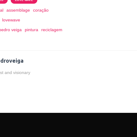
al
assemblage
coração
lovewave
pedro veiga
pintura
reciclagem
droveiga
ist and visionary