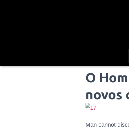
O Home
novos 
Man cannot disco