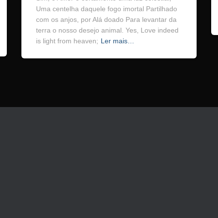
Uma centelha daquele fogo imortal Partilhado
com os anjos, por Alá doado Para levantar da
terra o nosso desejo animal. Yes, Love indeed
is light from heaven;
Ler mais…