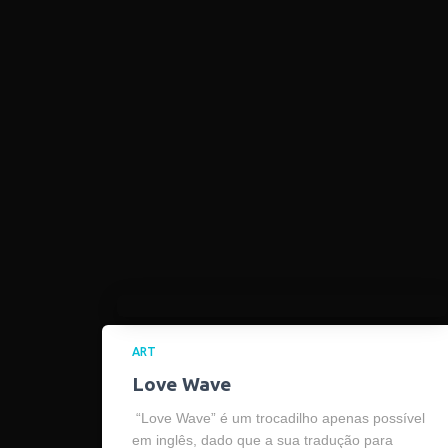
ART
Love Wave
“Love Wave” é um trocadilho apenas possível
em inglês, dado que a sua tradução para