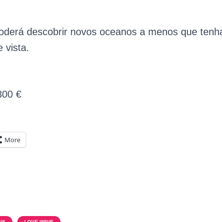
erá descobrir novos oceanos a menos que tenh
 vista.
300 €
More
IS
LOVE WAVE