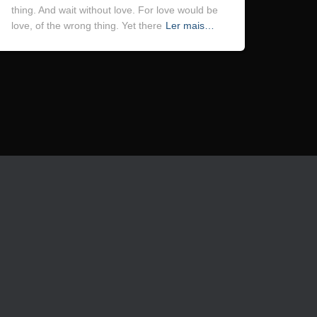
thing. And wait without love. For love would be
love, of the wrong thing. Yet there
Ler mais…