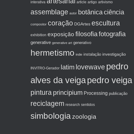
artesanal
artigo
interativa
article
artivismo
assemblage
botânica
ciência
autor
coração
escultura
DGArtes
compositor
filosofia
fotografia
exposição
exhibition
generative
generativo
generative art
hermetismo
investigação
instalação
indie
pedro
lovewave
latim
INVITRO-Gerador
alves da veiga
pedro veiga
pintura
principium
Processing
publicação
reciclagem
sentidos
research
simbologia
zoologia