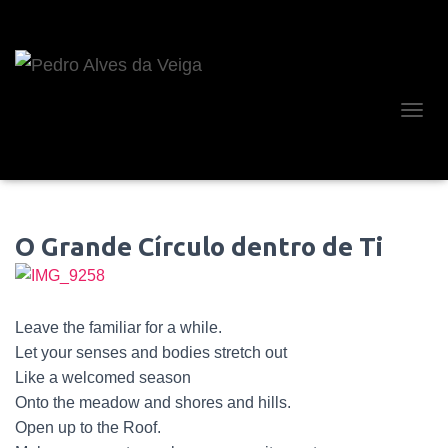
A
L
T
E
R
N
O Grande Círculo dentro de Ti
A
R
A
N
A
Leave the familiar for a while.
V
Let your senses and bodies stretch out
E
G
Like a welcomed season
A
Onto the meadow and shores and hills.
Ç
Open up to the Roof.
Ã