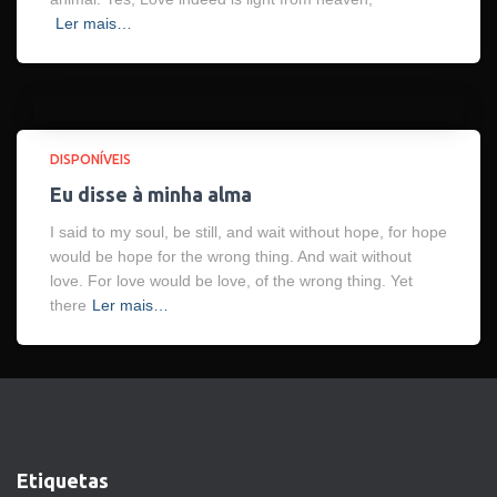
Ler mais…
DISPONÍVEIS
Eu disse à minha alma
I said to my soul, be still, and wait without hope, for hope
would be hope for the wrong thing. And wait without
love. For love would be love, of the wrong thing. Yet
there
Ler mais…
Etiquetas