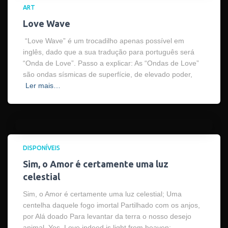
ART
Love Wave
“Love Wave” é um trocadilho apenas possível em
inglês, dado que a sua tradução para português será
“Onda de Love”. Passo a explicar: As “Ondas de Love”
são ondas sísmicas de superfície, de elevado poder,
Ler mais…
DISPONÍVEIS
Sim, o Amor é certamente uma luz
celestial
Sim, o Amor é certamente uma luz celestial; Uma
centelha daquele fogo imortal Partilhado com os anjos,
por Alá doado Para levantar da terra o nosso desejo
animal. Yes, Love indeed is light from heaven;