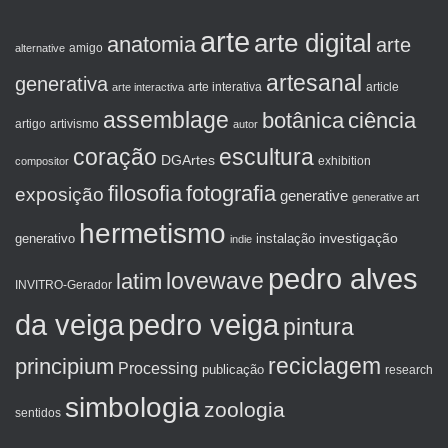
arte
arte digital
anatomia
arte
amigo
alternative
artesanal
generativa
arte interactiva
arte interativa
article
assemblage
botânica
ciência
artigo
artivismo
autor
coração
escultura
DGArtes
exhibition
compositor
filosofia
fotografia
exposição
generative
generative art
hermetismo
investigação
generativo
instalação
indie
pedro alves
lovewave
latim
INVITRO-Gerador
da veiga
pedro veiga
pintura
reciclagem
principium
Processing
publicação
research
simbologia
zoologia
sentidos