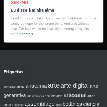
DISPONÍVEIS
Eu disse à minha alma
I said to my soul, be still, and wait without hope, for hope
would be hope for the wrong thing. And wait without
love. For love would be love, of the wrong thing. Yet
there
Ler mais…
Etiquetas
arte
arte digital
anatomia
arte
amigo
alternative
artesanal
generativa
arte interactiva
arte interativa
article
assemblage
botânica
ciência
artigo
artivismo
autor