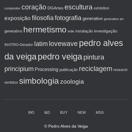
coração
escultura
DGArtes
exhibition
compositor
filosofia
fotografia
exposição
generative
generative art
hermetismo
investigação
generativo
instalação
indie
pedro alves
lovewave
latim
INVITRO-Gerador
da veiga
pedro veiga
pintura
reciclagem
principium
Processing
publicação
research
simbologia
zoologia
sentidos
BIO
I&D
BUY
NEW
MSG
© Pedro Alves da Veiga