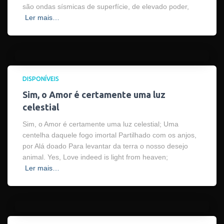
são ondas sísmicas de superfície, de elevado poder,
Ler mais…
DISPONÍVEIS
Sim, o Amor é certamente uma luz
celestial
Sim, o Amor é certamente uma luz celestial; Uma
centelha daquele fogo imortal Partilhado com os anjos,
por Alá doado Para levantar da terra o nosso desejo
animal. Yes, Love indeed is light from heaven;
Ler mais…