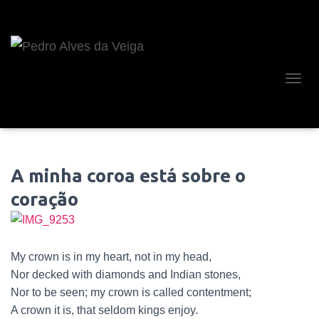
A
L
T
E
R
N
A minha coroa está sobre o
A
R
coração
A
N
A
V
E
My crown is in my heart, not in my head,
G
Nor decked with diamonds and Indian stones,
A
Nor to be seen; my crown is called contentment;
Ç
Ã
A crown it is, that seldom kings enjoy.