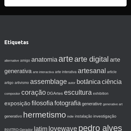
Etiquetas
arte
arte digital
anatomia
arte
amigo
alternative
artesanal
generativa
arte interactiva
arte interativa
article
assemblage
botânica
ciência
artigo
artivismo
autor
coração
escultura
DGArtes
exhibition
compositor
filosofia
fotografia
exposição
generative
generative art
hermetismo
investigação
generativo
instalação
indie
pedro alves
lovewave
latim
INVITRO-Gerador