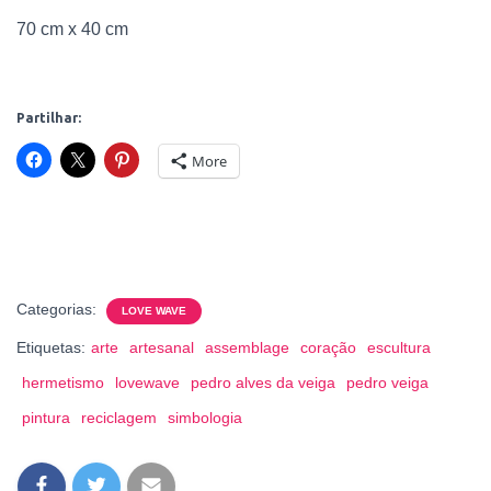
70 cm x 40 cm
Partilhar:
More
Categorias:
LOVE WAVE
Etiquetas:
arte
artesanal
assemblage
coração
escultura
hermetismo
lovewave
pedro alves da veiga
pedro veiga
pintura
reciclagem
simbologia