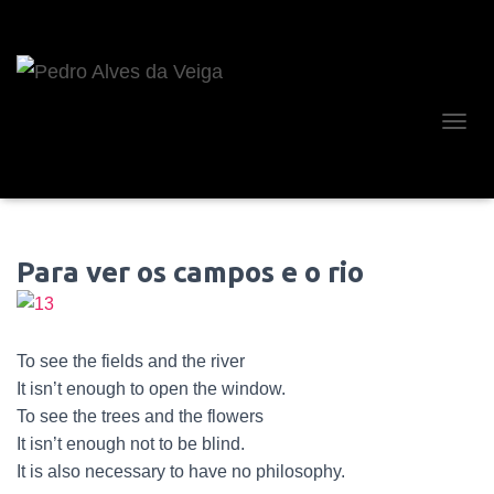
A
L
T
E
R
N
Para ver os campos e o rio
A
R
A
N
A
To see the fields and the river
V
It isn’t enough to open the window.
E
G
To see the trees and the flowers
A
It isn’t enough not to be blind.
Ç
It is also necessary to have no philosophy.
Ã