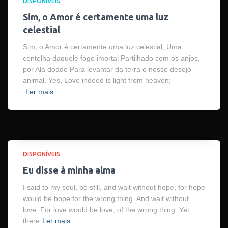
DISPONÍVEIS
Sim, o Amor é certamente uma luz
celestial
Sim, o Amor é certamente uma luz celestial; Uma
centelha daquele fogo imortal Partilhado com os anjos,
por Alá doado Para levantar da terra o nosso desejo
animal. Yes, Love indeed is light from heaven;
Ler mais…
DISPONÍVEIS
Eu disse à minha alma
I said to my soul, be still, and wait without hope, for hope
would be hope for the wrong thing. And wait without
love. For love would be love, of the wrong thing. Yet
there
Ler mais…