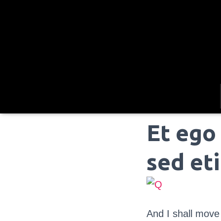
Et ego
sed et
And I shall move 