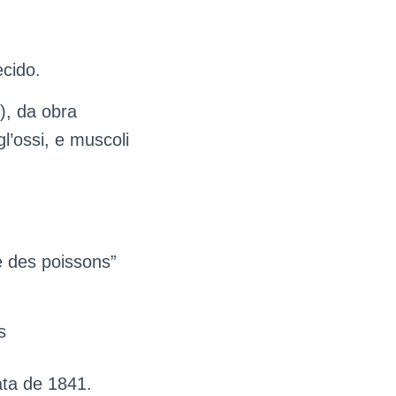
cido.
), da obra
l’ossi, e muscoli
e des poissons”
ata de 1841.