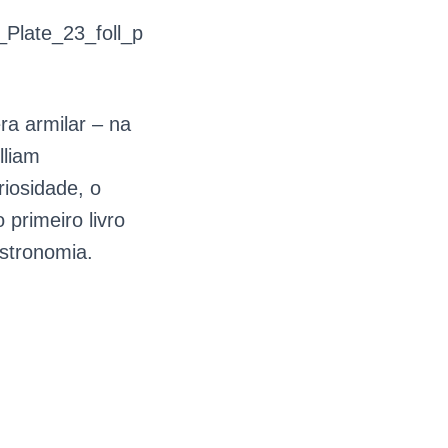
ra armilar – na
lliam
iosidade, o
 primeiro livro
astronomia.