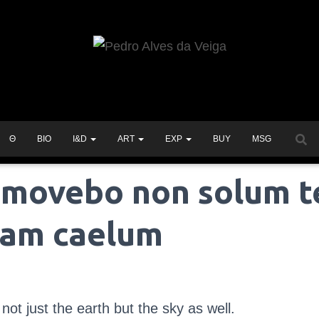
Θ
BIO
I&D
ART
EXP
BUY
MSG
 movebo non solum 
iam caelum
not just the earth but the sky as well.