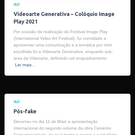
I&D
Videoarte Generativa – Colóquio Image
Play 2021
Por ocasião da realização do Festival Image Play
(International Video Art Festival), fui convidado a
apresentar uma comunicação e a temática por mim
escolhida foi a Videoarte Generativa, enquanto sub-
área da Videoarte, definindo um enquadramento
Ler mais…
I&D
Pós-fake
Decorreu no dia 11 de Maio a apresentação
internacional do segundo volume da obra Cenários
Comunicacionais, na qual tenho o prazer e o privilégio