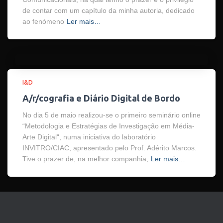
de contar com um capítulo da minha autoria, dedicado
ao fenómeno
Ler mais…
I&D
A/r/cografia e Diário Digital de Bordo
No dia 5 de maio realizou-se o primeiro seminário online
“Metodologia e Estratégias de Investigação em Média-
Arte Digital“, numa iniciativa do laboratório
INVITRO/CIAC, apresentado pelo Prof. Adérito Marcos.
Tive o prazer de, na melhor companhia,
Ler mais…