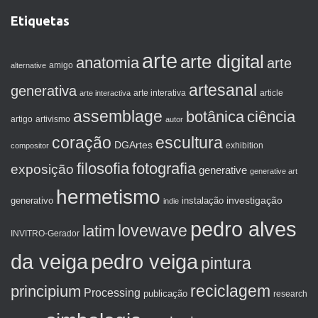
Etiquetas
arte
arte digital
anatomia
arte
amigo
alternative
artesanal
generativa
arte interactiva
arte interativa
article
assemblage
botânica
ciência
artigo
artivismo
autor
coração
escultura
DGArtes
exhibition
compositor
filosofia
fotografia
exposição
generative
generative art
hermetismo
investigação
generativo
instalação
indie
pedro alves
lovewave
latim
INVITRO-Gerador
da veiga
pedro veiga
pintura
reciclagem
principium
Processing
publicação
research