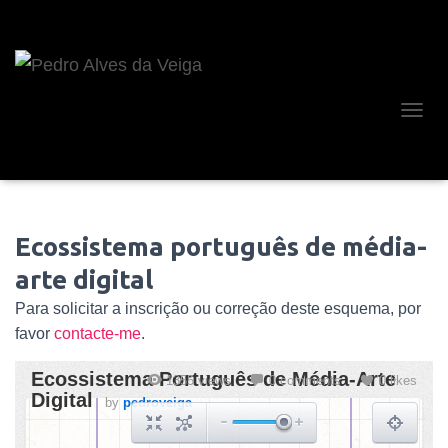
A
L
T
E
R
N
Ecossistema português de média-
A
R
arte digital
A
N
Para solicitar a inscrição ou correção deste esquema, por
A
favor
contacte-me
.
V
E
G
A
Ç
Ã