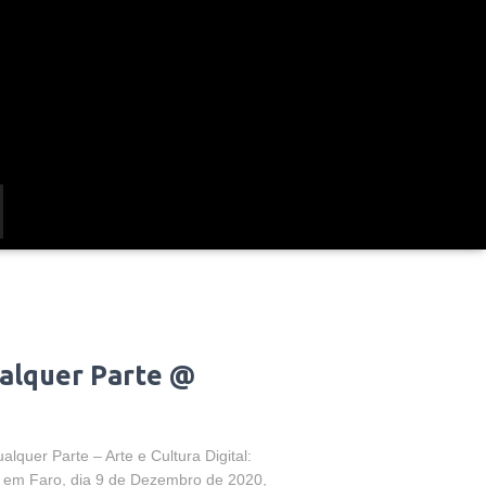
alquer Parte @
quer Parte – Arte e Cultura Digital:
e, em Faro, dia 9 de Dezembro de 2020,