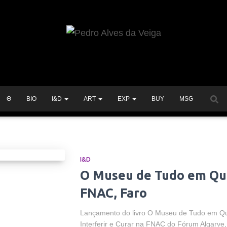
Θ
BIO
I&D
ART
EXP
BUY
MSG
I&D
O Museu de Tudo em Qu
FNAC, Faro
Lançamento do livro O Museu de Tudo em Qual
Inter­ferir e Curar na FNAC do Fórum Algarv