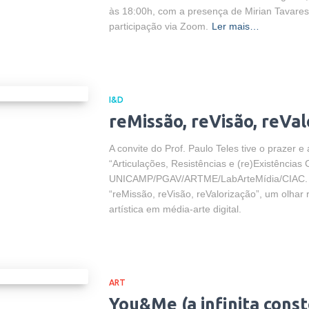
às 18:00h, com a presença de Mirian Tavare
participação via Zoom.
Ler mais…
I&D
reMissão, reVisão, reVal
A convite do Prof. Paulo Teles tive o prazer e
“Articulações, Resistências e (re)Existências C
UNICAMP/PGAV/ARTME/LabArteMídia/CIAC. A 
“reMissão, reVisão, reValorização”, um olha
artística em média-arte digital.
ART
You&Me (a infinita cons