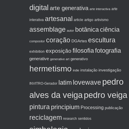
digital
arte generativa
arte interactiva
arte
artesanal
artigo
interativa
article
artivismo
assemblage
botânica
ciência
autor
coração
escultura
DGArtes
compositor
filosofia
fotografia
exposição
exhibition
generative
generativo
generative art
hermetismo
investigação
instalação
indie
pedro
lovewave
latim
INVITRO-Gerador
alves da veiga
pedro veiga
pintura
principium
Processing
publicação
reciclagem
sentidos
research