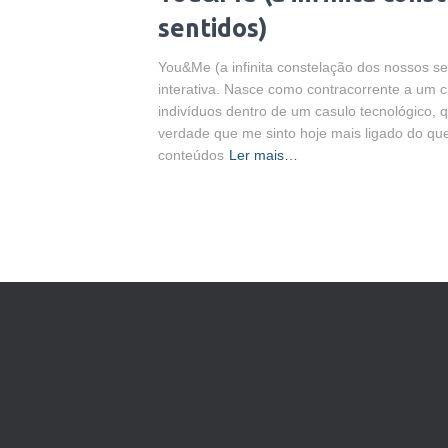
sentidos)
You&Me (a infinita constelação dos nossos se
interativa. Nasce como contracorrente a um
indivíduos dentro de um casulo tecnológico, q
verdade que me sinto hoje mais ligado do qu
conteúdos
Ler mais…