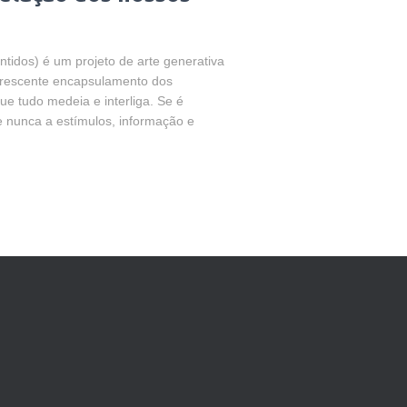
ntidos) é um projeto de arte generativa
 crescente encapsulamento dos
ue tudo medeia e interliga. Se é
e nunca a estímulos, informação e