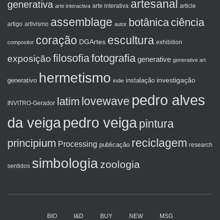
artesanal
generativa
arte interactiva
arte interativa
article
assemblage
botânica
ciência
artigo
artivismo
autor
coração
escultura
DGArtes
exhibition
compositor
filosofia
fotografia
exposição
generative
generative art
hermetismo
investigação
generativo
instalação
indie
pedro alves
lovewave
latim
INVITRO-Gerador
da veiga
pedro veiga
pintura
reciclagem
principium
Processing
publicação
research
simbologia
zoologia
sentidos
BIO
I&D
BUY
NEW
MSG