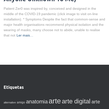
Patient Zer0 was inspired by, conceived and designed in the
middle of the COVID-19 pandemic (click image to visit on-line
installation). * Symptoms Despite the fact that common-sense and
major health organisations recommend physical isolation and the
wearing of masks, many choose not to abide, unable to realise
that not
Ler mais…
Etiquetas
arte
arte digital
anatomia
arte
amigo
alternative