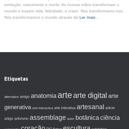
evolução, nascimento e morte. As nossas mãos transformam o
mundo e trazem vida, felicidade, e criam. Nós transformamo-nos.
Nós transformamos o mundo através da
Ler mais…
Etiquetas
arte
arte digital
anatomia
arte
amigo
alternative
artesanal
generativa
arte interactiva
arte interativa
article
assemblage
botânica
ciência
artigo
artivismo
autor
coração
escultura