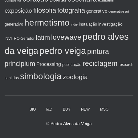
DGArtes
exhibition
compositor
filosofia
fotografia
exposição
generative
generative art
hermetismo
investigação
generativo
instalação
indie
pedro alves
lovewave
latim
INVITRO-Gerador
da veiga
pedro veiga
pintura
reciclagem
principium
Processing
publicação
research
simbologia
zoologia
sentidos
BIO
I&D
BUY
NEW
MSG
© Pedro Alves da Veiga