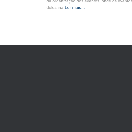
da organização dos eventos, onde os evento
deles iria
Ler mais…