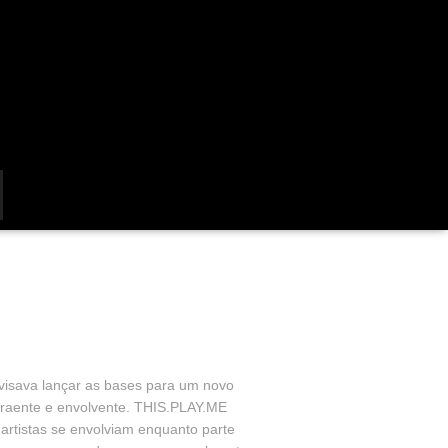
visava lançar as bases para um novo
 atraente e envolvente. THIS.PLAY.ME
artistas se envolviam enquanto parte