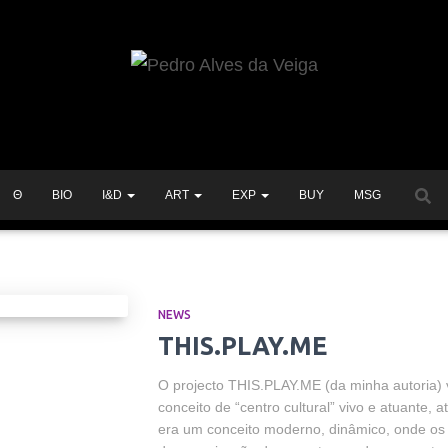
Θ
BIO
I&D
ART
EXP
BUY
MSG
NEWS
THIS.PLAY.ME
O projecto THIS.PLAY.ME (da minha autoria) 
conceito de “centro cultural” vivo e atuante,
era um conceito moderno, dinâmico, onde os 