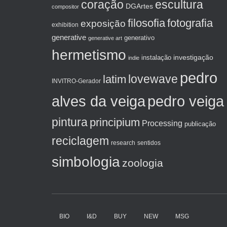
coração
escultura
DGArtes
compositor
filosofia
fotografia
exposição
exhibition
generative
generativo
generative art
hermetismo
investigação
instalação
indie
pedro
lovewave
latim
INVITRO-Gerador
alves da veiga
pedro veiga
pintura
principium
Processing
publicação
reciclagem
sentidos
research
simbologia
zoologia
BIO
I&D
BUY
NEW
MSG