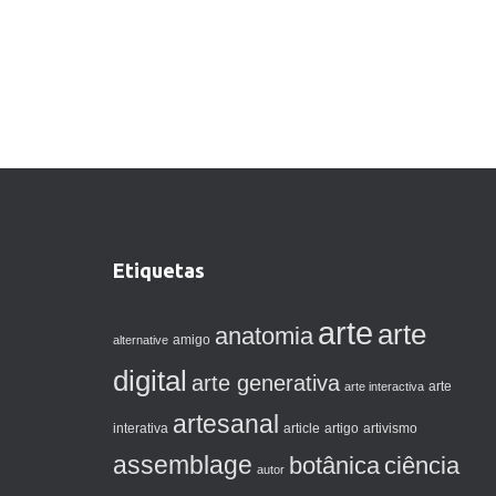
Etiquetas
arte
arte
anatomia
amigo
alternative
digital
arte generativa
arte interactiva
arte
artesanal
artigo
interativa
article
artivismo
assemblage
botânica
ciência
autor