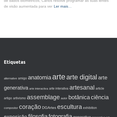
de dados biométricos, Carlos resolve programar as suas lentes
de visão aumentada para ver
Ler mais…
Etiquetas
arte
arte digital
anatomia
arte
amigo
alternative
artesanal
generativa
arte interactiva
arte interativa
article
assemblage
botânica
ciência
artigo
artivismo
autor
coração
escultura
DGArtes
exhibition
compositor
filosofia
fotografia
exposição