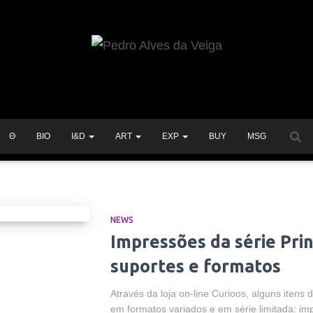
Θ
BIO
I&D
ART
EXP
BUY
MSG
NEWS
Impressões da série Pri
suportes e formatos
Através da loja on-line Curioos, alguns itens 
em formatos variados e em série limitada: im