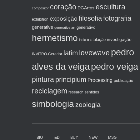
coração
escultura
DGArtes
compositor
filosofia
fotografia
exposição
exhibition
generative
generativo
generative art
hermetismo
investigação
instalação
indie
pedro
lovewave
latim
INVITRO-Gerador
alves da veiga
pedro veiga
pintura
principium
Processing
publicação
reciclagem
sentidos
research
simbologia
zoologia
BIO
I&D
BUY
NEW
MSG