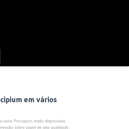
ncipium em vários
da série Principium estão disponíveis
pressão sobre papel de alta qualidade,