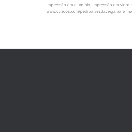
impressão em alumínio, impressão em vidro e 
www.curioos.com/pedroalvesdaveiga para ma