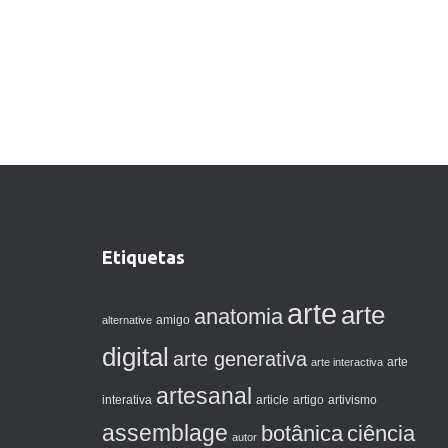
Etiquetas
arte
arte
anatomia
amigo
alternative
digital
arte generativa
arte interactiva
arte
artesanal
artigo
interativa
article
artivismo
assemblage
botânica
ciência
autor