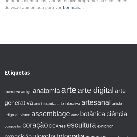
de dados biométricos, Carlos resolve programar as suas lentes
de visão aumentada para ver
Ler mais…
Etiquetas
arte
arte digital
anatomia
arte
amigo
alternative
artesanal
generativa
arte interactiva
arte interativa
article
assemblage
botânica
ciência
artigo
artivismo
autor
coração
escultura
DGArtes
exhibition
compositor
filosofia
fotografia
exposição