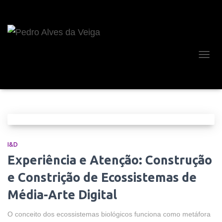
ALTE
A
NAVE
I&D
Experiência e Atenção: Construção
e Constrição de Ecossistemas de
Média-Arte Digital
O conceito dos ecossistemas biológicos funciona como metáfora