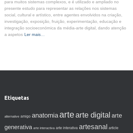
para muitos sistemas complexos, e é utilizado e ampliado no
presente estudo para representar as relações nos sistemas
social, cultural e artístico, entre agentes envolvidos na criação,
investigação, exposição, fruição, experimentação, educação e
integração socioeconómica da média-arte digital, dando atenção
a aspetos
Ler mais…
Etiquetas
arte
arte digital
anatomia
arte
amigo
alternative
artesanal
generativa
arte interactiva
arte interativa
article