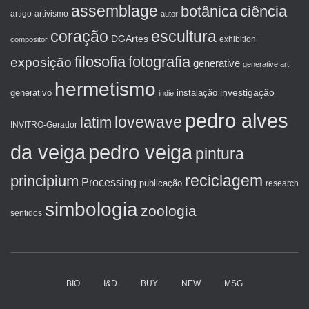
assemblage
botânica
ciência
artigo
artivismo
autor
coração
escultura
DGArtes
exhibition
compositor
filosofia
fotografia
exposição
generative
generative art
hermetismo
investigação
generativo
instalação
indie
pedro alves
lovewave
latim
INVITRO-Gerador
da veiga
pedro veiga
pintura
reciclagem
principium
Processing
publicação
research
simbologia
zoologia
sentidos
BIO
I&D
BUY
NEW
MSG