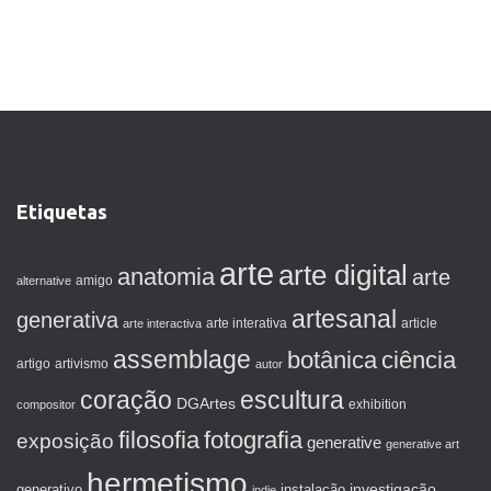
Etiquetas
arte
arte digital
anatomia
arte
amigo
alternative
artesanal
generativa
arte interactiva
arte interativa
article
assemblage
botânica
ciência
artigo
artivismo
autor
coração
escultura
DGArtes
exhibition
compositor
filosofia
fotografia
exposição
generative
generative art
hermetismo
investigação
generativo
instalação
indie