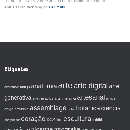
Numan e os Ultravox. Munidos da equivalente dose de
entusiasmo tecnológico
Ler mais…
Etiquetas
arte
arte digital
anatomia
arte
amigo
alternative
artesanal
generativa
arte interactiva
arte interativa
article
assemblage
botânica
ciência
artigo
artivismo
autor
coração
escultura
DGArtes
exhibition
compositor
filosofia
fotografia
exposição