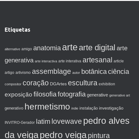
Etiquetas
arte
arte digital
anatomia
arte
amigo
alternative
artesanal
generativa
arte interactiva
arte interativa
article
assemblage
botânica
ciência
artigo
artivismo
autor
coração
escultura
DGArtes
exhibition
compositor
filosofia
fotografia
exposição
generative
generative art
hermetismo
investigação
generativo
instalação
indie
pedro alves
lovewave
latim
INVITRO-Gerador
da veiga
pedro veiga
pintura