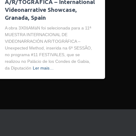
A/R/TOGRÁFICA – International
Videonarrative Showcase,
Granada, Spain
A obra 3X0šAMáN foi selecionada para a 11ª
MUESTRA INTERNACIONAL DE
VIDEONARRACIÓN A/R/TOGRÁFICA –
Unexpected Method, inserida na 6ª SESSÃO,
no programa #11 FESTIVALES, que se
realizou no Palácio de los Condes de Gabia,
da Diputación
Ler mais…