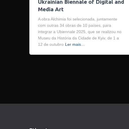
Ukrainian Biennale of Digital and
Media Art
A obra Alchimia foi selecionada, juntamente
com outras 34 obras de 10 países, para
integrar a Ubiennale 2025, que se realizou no
Museu da História da Cidade de Kyiv, de 1 a
12 de outubro
Ler mais…