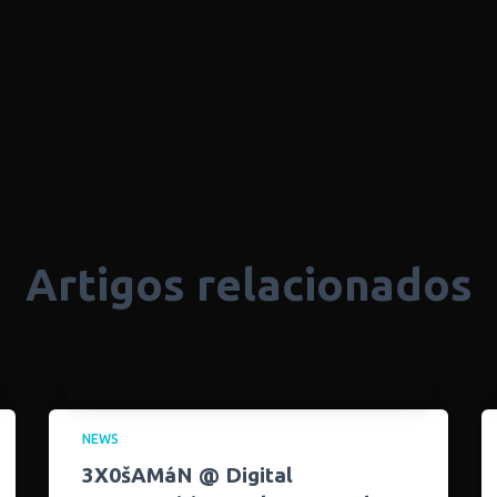
Artigos relacionados
NEWS
3X0šAMáN @ Digital