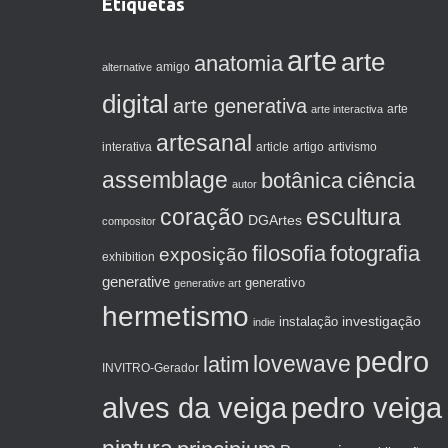
Etiquetas
arte
arte
anatomia
amigo
alternative
digital
arte generativa
arte interactiva
arte
artesanal
artigo
interativa
article
artivismo
assemblage
botânica
ciência
autor
coração
escultura
DGArtes
compositor
filosofia
fotografia
exposição
exhibition
generative
generativo
generative art
hermetismo
investigação
instalação
indie
pedro
lovewave
latim
INVITRO-Gerador
alves da veiga
pedro veiga