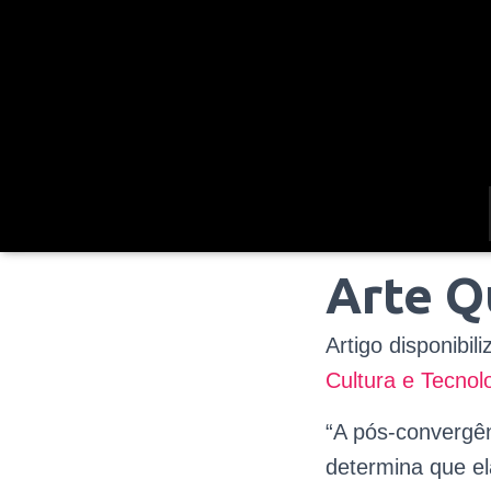
Arte Q
Artigo disponibil
Cultura e Tecnol
“
A pós-convergên
determina que el