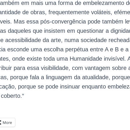
 também em mais uma forma de embelezamento do
tidade de obras, frequentemente voláteis, eféme
eis. Mas essa pós-convergência pode também levar
das daqueles que insistem em questionar a dignidad
e acessibilidade da arte, numa sociedade recheada
ia esconde uma escolha perpétua entre A e B e a 
antes, onde existe toda uma Humanidade invisível. 
ibuir para essa visibilidade, com vantagem sobre 
ticas, porque fala a linguagem da atualidade, porq
cação, porque se pode insinuar enquanto embele
 coberto.
“
More