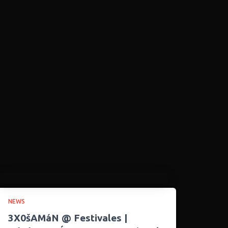
NEWS
3X0šAMáN @ Festivales |