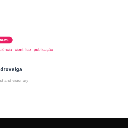
NEWS
ciência
científico
publicação
droveiga
ist and visionary