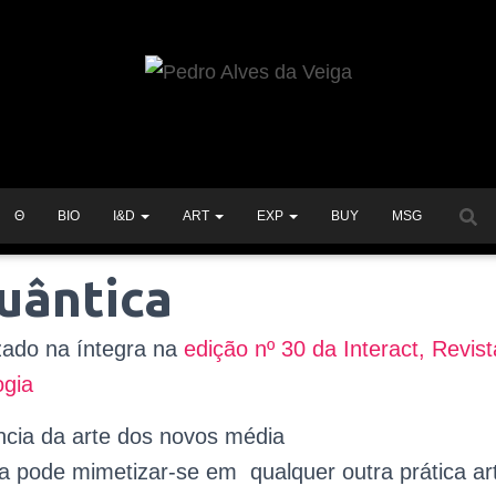
Θ
BIO
I&D
ART
EXP
BUY
MSG
uântica
izado na íntegra na
edição nº 30 da Interact, Revist
ogia
cia da arte dos novos média
a pode mimetizar-se em qualquer outra prática ar