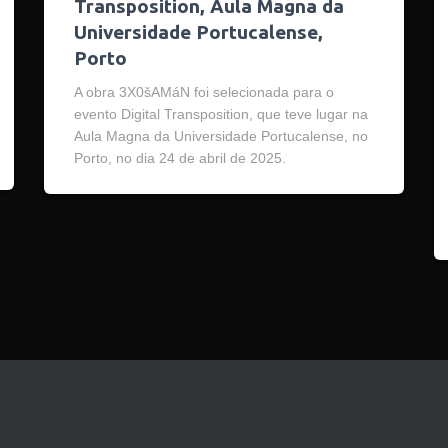
Transposition, Aula Magna da
Universidade Portucalense,
Porto
A obra 3X0šAMáN foi selecionada para o
evento Digital Transposition, que teve lugar na
Aula Magna da Universidade Portucalense, no
Porto, no dia 24 de abril de 2025.